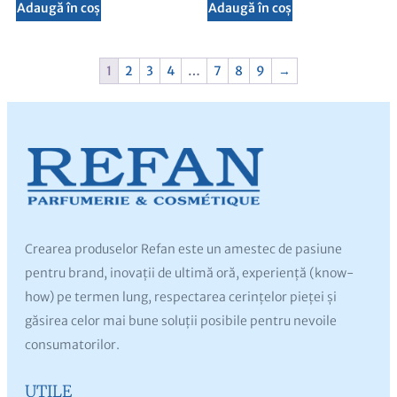
Adaugă în coș
Adaugă în coș
1
2
3
4
…
7
8
9
→
Crearea produselor Refan este un amestec de pasiune
pentru brand, inovații de ultimă oră, experiență (know-
how) pe termen lung, respectarea cerințelor pieței și
găsirea celor mai bune soluții posibile pentru nevoile
consumatorilor.
UTILE