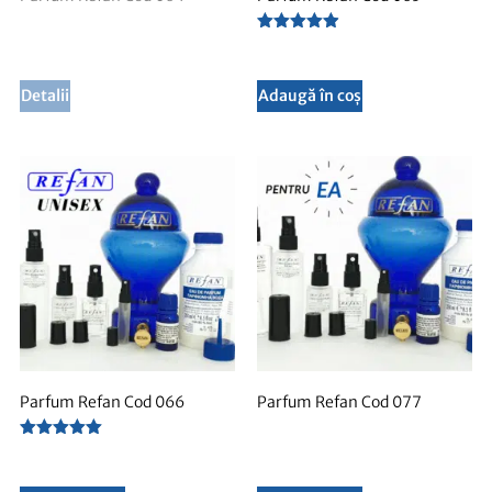
Evaluat la
4.88
din 5
Detalii
Adaugă în coș
Parfum Refan Cod 066
Parfum Refan Cod 077
Evaluat la
5.00
din 5