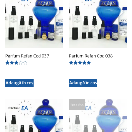
Parfum Refan Cod 037
Parfum Refan Cod 038
Evaluat
Evaluat la
la
5.00
3.00
din 5
din 5
Adaugă în coș
Adaugă în coș