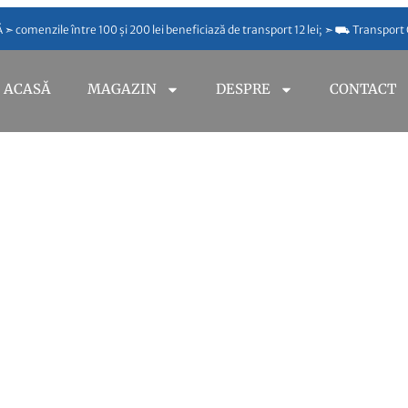
comenzile între 100 și 200 lei beneficiază de transport 12 lei; ➣ ⛟ Transport
ACASĂ
MAGAZIN
DESPRE
CONTACT
Parfum Refan cod 354