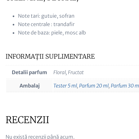
Note tari: gutuie, sofran
Note centrale : trandafir
Note de baza: piele, mosc alb
INFORMAȚII SUPLIMENTARE
Detalii parfum
Floral, Fructat
Ambalaj
Tester 5 ml
,
Parfum 20 ml
,
Parfum 30 m
RECENZII
Nu există recenzii până acum.