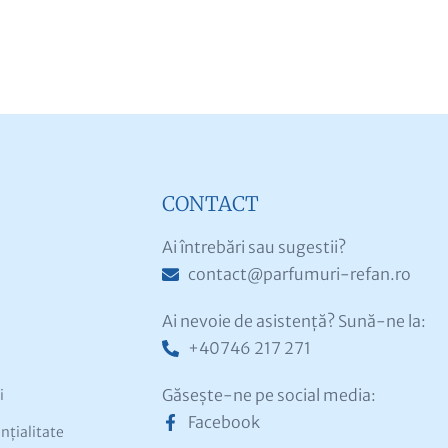
CONTACT
Ai întrebări sau sugestii?
contact@parfumuri-refan.ro
Ai nevoie de asistență? Sună-ne la:
+40746 217 271
Găsește-ne pe social media:
i
Facebook
ențialitate