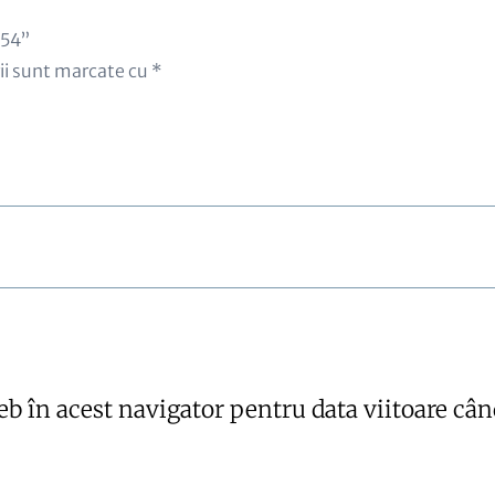
354”
ii sunt marcate cu
*
eb în acest navigator pentru data viitoare câ