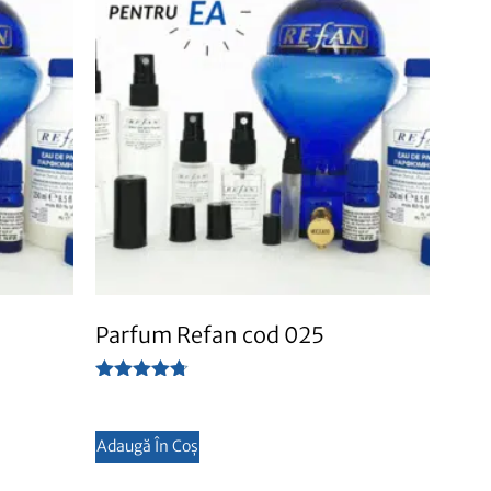
Parfum Refan cod 025
Evaluat la
4.67
din 5
Adaugă În Coș