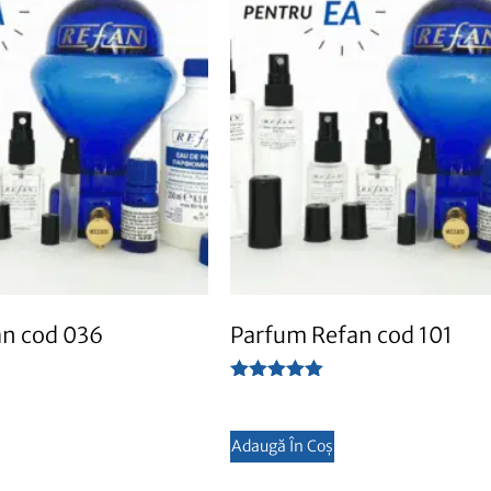
n cod 036
Parfum Refan cod 101
Evaluat la
5.00
din 5
Adaugă În Coș