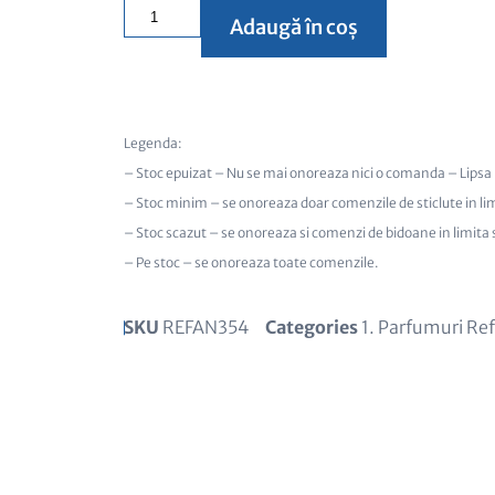
Adaugă în coș
Legenda:
– Stoc epuizat – Nu se mai onoreaza nici o comanda – Lipsa 
– Stoc minim – se onoreaza doar comenzile de sticlute in li
– Stoc scazut – se onoreaza si comenzi de bidoane in limita s
– Pe stoc – se onoreaza toate comenzile.
SKU
REFAN354
Categories
1. Parfumuri Ref